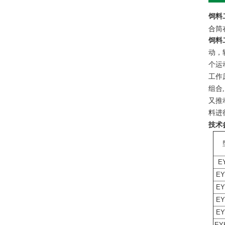
饲料
合筒
饲料
动，
个运
工作
组合
又推
料进
技术
E
EY
EY
EY
EY
EY