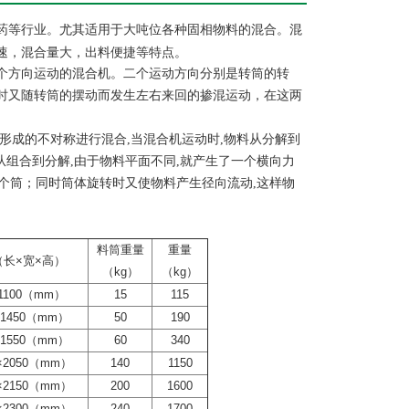
药等行业。尤其适用于大吨位各种固相物料的混合。混
速，混合量大，出料便捷等特点。
个方向运动的混合机。二个运动方向分别是转筒的转
时又随转筒的摆动而发生左右来回的掺混运动，在这两
形成的不对称进行混合,当混合机运动时,物料从分解到
从组合到分解,由于物料平面不同,就产生了一个横向力
一个筒；同时筒体旋转时又使物料产生径向流动,这样物
料筒重量
重量
长×宽×高）
（kg）
（kg）
×1100（mm）
15
115
0×1450（mm）
50
190
0×1550（mm）
60
340
0×2050（mm）
140
1150
0×2150（mm）
200
1600
0×2300（mm）
240
1700