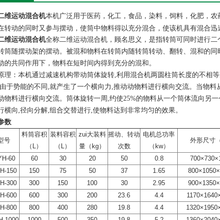
本机广泛用于医药，化工，食品，染料，饲料，化肥，农
二维运动混合机
在转动的同时又参与摆动，使筒中物料得以充分混合，使该机具有混合迅
二维运动混合机
全称二维运动混合机，顾名思义，是指转筒可同时进行二
转筒随摆动架的摆动。被混和物料在转筒内随转筒转动、翻转、混和的同
动的共同作用下，物料在短时间内得到充分的混和。
原理：本机通过减速机构带动筒体旋转,利用混合机两圆柱筒长度的不相等
,由于势能的不同,就产生了一个横向力,推动动物料进行横向交流。当物料
动物料进行横向交流。筒体旋转一周,约使25%的物料从一个筒体流向另
行横向,径向分解,组合交替进行,使物料达到非常均匀的效果。
参数
料筒容积
装料容积
zui大装料
摇动、转动
电机总功率
型号
外形尺寸（
（L）
（L）
量（kg）
次数
（kw）
YH-60
60
30
20
50
0.8
700×730
H-150
150
75
50
37
1.65
800×105
H-300
300
150
100
30
2.95
900×135
H-600
600
300
200
23.6
4.4
1170×164
H-800
800
400
280
19.8
4.4
1320×195
H-1000
1000
500
350
19.8
5.2
1360×204