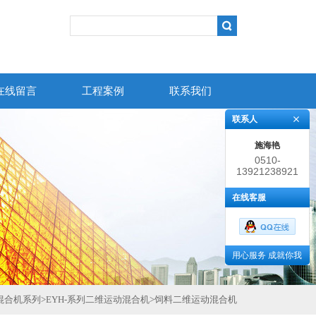
在线留言
工程案例
联系我们
联系人
施海艳
0510-
13921238921
86383852
在线客服
用心服务 成就你我
混合机系列
>
EYH-系列二维运动混合机
>
饲料二维运动混合机