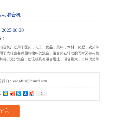
运动混合机
25-08-30
述：
混合机广泛用于医药，化工，食品，染料，饲料，化肥，农药等
用于大吨位各种固相物料的混合。混合筒在转动的同时又参与摆
料得以充分混合，使该机具有混合迅速，混合量大，出料便捷等
们：xiangdajx@foxmail.com
1
：
留言