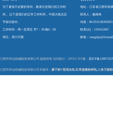
为了避免不必要的等待，敬请注意我们的工作时
地址：江苏省江阴市祝塘
间 。以下是我们的正常工作时间，中国大陆法定
联系人：施海艳
节假日除外。
传真：86-0510-86383853
工作时间：周一至周五 早7：30-晚6：00
联系QQ：1191612667
周日、周六不限
邮箱：xiangdajx@foxmail
江阴市祥达机械制造有限公司 版权所有 访问统计：285521 ICP备：
苏ICP备12007325
江阴市祥达机械制造有限公司关键词：
腻子粉V型混合机,红枣超微粉碎机,八角万能