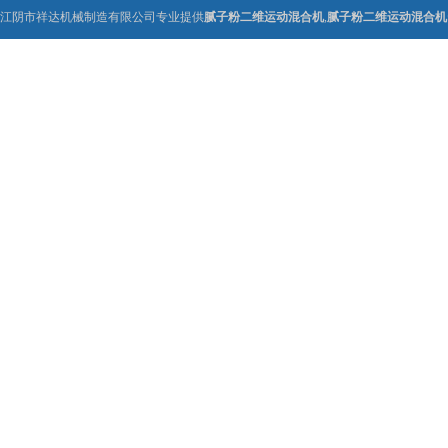
江阴市祥达机械制造有限公司专业提供
腻子粉二维运动混合机
,
腻子粉二维运动混合机