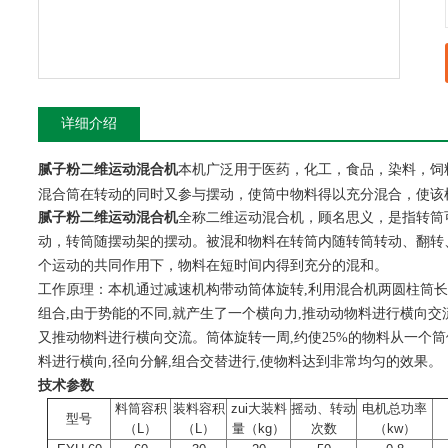
详细介绍
本机广泛用于医药，化工，食品，染料，饲
腻子粉二维运动混合机
混合筒在转动的同时又参与摆动，使筒中物料得以充分混合，使该
腻子粉二维运动混合机
全称二维运动混合机，顾名思义，是指转筒
动，转筒随摆动架的摆动。被混和物料在转筒内随转筒转动、翻转
个运动的共同作用下，物料在短时间内得到充分的混和。
工作原理：本机通过减速机构带动筒体旋转,利用混合机两圆柱筒长
组合,由于势能的不同,就产生了一个横向力,推动动物料进行横向交
又推动物料进行横向交流。筒体旋转一周,约使25%的物料从一个
料进行横向,径向分解,组合交替进行,使物料达到非常均匀的效果。
技术参数
料筒容积
装料容积
zui大装料
摇动、转动
电机总功率
型号
（L）
（L）
量（kg）
次数
（kw）