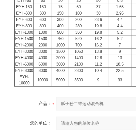
EYH-60
60
30
20
50
0.8
EYH-150
150
75
50
37
1.65
EYH-300
300
150
100
30
2.95
EYH-600
600
300
200
23.6
4.4
EYH-800
800
400
280
19.8
4.4
EYH-1000
1000
500
350
19.8
5.2
EYH-1500
1500
750
520
16.2
5.2
EYH-2000
2000
1000
700
16.2
7
EYH-3000
3000
1500
1050
13.8
9
EYH-4000
4000
2000
1400
12.8
13
EYH-6000
6000
3000
2100
11.2
18.5
EYH-8000
8000
4000
2800
10.4
22.5
EYH-
10000
5000
3500
9
33
10000
产品：
您的单位：