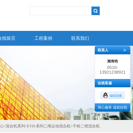
在线留言
工程案例
联系我们
联系人
施海艳
0510-
13921238921
86383852
在线客服
用心服务 成就你我
心
>
混合机系列
>
EYH-系列二维运动混合机
>
干粉二维混合机