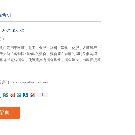
混合机
25-08-30
述：
机广泛用于医药，化工，食品，染料，饲料，化肥，农药等行
于大吨位各种固相物料的混合。混合筒在转动的同时又参与摆
料得以充分混合，使该机具有混合迅速，混合量大，出料便捷等
们：xiangdajx@foxmail.com
1
：
留言