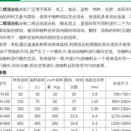
本机广泛用于医药，化工，食品，染料，饲料，化肥，农药等
二维混合机
动的同时又参与摆动，使筒中物料得以充分混合，使该机具有混合迅速，
二维混合机
全称二维运动混合机，顾名思义，是指转筒可同时进行二个方
摆动架的摆动。被混和物料在转筒内随转筒转动、翻转、混和的同时又随
同作用下，物料在短时间内得到充分的混和。
原理：本机通过减速机构带动筒体旋转,利用混合机两圆柱筒长度的不相等
,由于势能的不同,就产生了一个横向力,推动动物料进行横向交流。当物料
动物料进行横向交流。筒体旋转一周,约使25%的物料从一个筒体流向另
行横向,径向分解,组合交替进行,使物料达到非常均匀的效果。
参数
料筒容积
装料容积
zui大装料
摇动、转动
电机总功率
型号
外形尺寸（
（L）
（L）
量（kg）
次数
（kw）
YH-60
60
30
20
50
0.8
700×730
H-150
150
75
50
37
1.65
800×105
H-300
300
150
100
30
2.95
900×135
H-600
600
300
200
23.6
4.4
1170×164
H-800
800
400
280
19.8
4.4
1320×195
H-1000
1000
500
350
19.8
5.2
1360×204