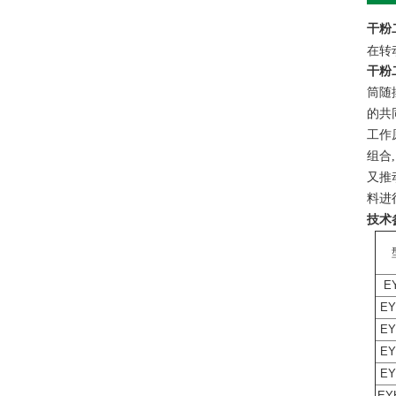
干粉
在转
干粉
筒随
的共
工作
组合
又推
料进
技术
E
EY
EY
EY
EY
EY