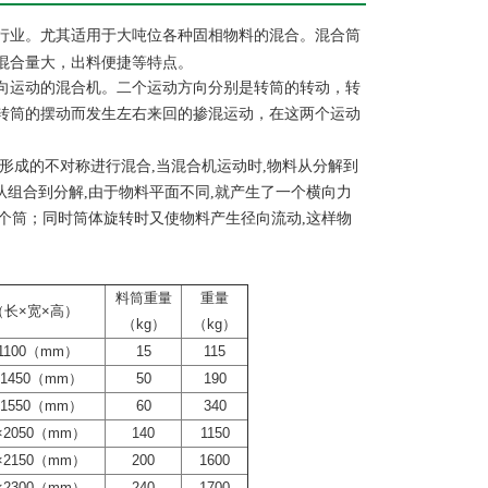
行业。尤其适用于大吨位各种固相物料的混合。混合筒
混合量大，出料便捷等特点。
向运动的混合机。二个运动方向分别是转筒的转动，转
转筒的摆动而发生左右来回的掺混运动，在这两个运动
形成的不对称进行混合,当混合机运动时,物料从分解到
从组合到分解,由于物料平面不同,就产生了一个横向力
一个筒；同时筒体旋转时又使物料产生径向流动,这样物
料筒重量
重量
长×宽×高）
（kg）
（kg）
×1100（mm）
15
115
0×1450（mm）
50
190
0×1550（mm）
60
340
0×2050（mm）
140
1150
0×2150（mm）
200
1600
0×2300（mm）
240
1700