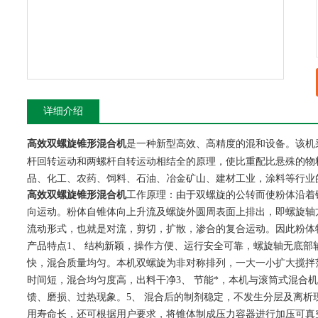
详细介绍
是一种新型高效、高精度的混和设备。该机
高效双螺旋锥形混合机
杆回转运动和两螺杆自转运动相结全的原理，使比重配比悬殊的物
品、化工、农药、饲料、石油、冶金矿山、建材工业，涂料等行业
高效双螺旋锥形混合机
工作原理：由于双螺旋的公转而使粉体沿着
向运动。粉体自锥体向上升流及螺旋外圆周表面上排出，即螺旋轴
流动形式，也就是对流，剪切，扩散，渗合的复合运动。因此粉体
产品特点1、 结构新颖，操作方便、运行安全可靠，螺旋轴无底部
快，混合质量均匀。本机双螺旋为非对称排列，一大一小扩大搅拌
时间短，混合均匀度高，出料干净3、 节能*，本机与滚筒式混合
馈、磨损、过热现象。5、 混合后的制剂稳定，不发生分层及离析
用寿命长，还可根据用户要求，将锥体制成压力容器进行加压可真