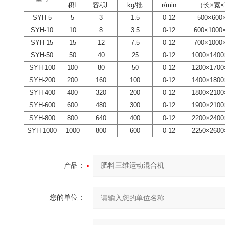
积L
容积L
kg/批
r/min
（长×宽
SYH-5
5
3
1.5
0-12
500×600
SYH-10
10
8
3.5
0-12
600×1000
SYH-15
15
12
7.5
0-12
700×1000
SYH-50
50
40
25
0-12
1000×1400
SYH-100
100
80
50
0-12
1200×1700
SYH-200
200
160
100
0-12
1400×1800
SYH-400
400
320
200
0-12
1800×2100
SYH-600
600
480
300
0-12
1900×2100
SYH-800
800
640
400
0-12
2200×2400
SYH-1000
1000
800
600
0-12
2250×2600
产品：
您的单位：