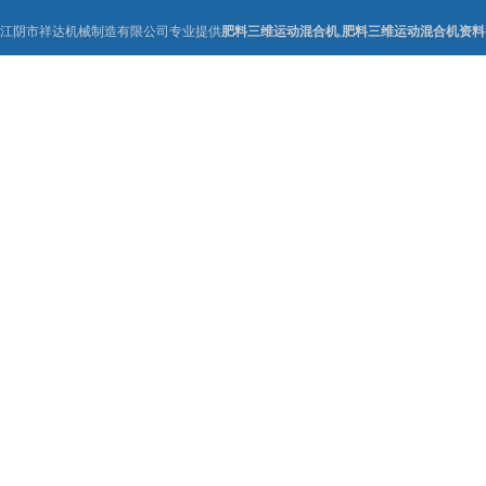
江阴市祥达机械制造有限公司专业提供
肥料三维运动混合机
,
肥料三维运动混合机资料