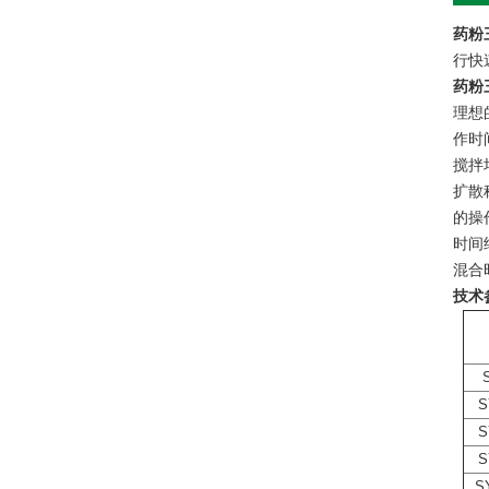
药粉
行快
药粉
理想
作时
搅拌
扩散
的操
时间
混合
技术
S
S
S
S