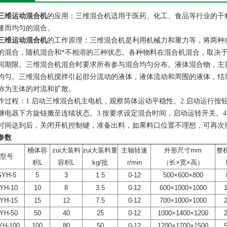
三维运动混合机
的应用：三维混合机适用于医药、化工、食品等行业的干
速而均匀的混合。
三维运动混合机
的工作原理：三维混合机是利用机械力和重力等，将两种
的混合，随机混合和*不相溶的三种状态。各种物料在混合机混合，取决
间期限。三维混合机混合时要求所有参与混合均匀分布。液体混合物，主
均匀。三维混合机搅拌引起部分流动的液体，液体流动和周围的液体，结
称为主体的对流和扩散。
作过程：1.启动三维混合机主电机，观察筒体运动平稳性。2.启动运行
继电器下方旋钮搬至连续状态。3.按要求设定混合时间，启动运转开关。4
时间达到后，关闭开机控制键，准备出料，如果料口位置不理想，可再次
参数
桶体容
zui大装料
zui大装料量
主轴转速
外形尺寸mm
整
型号
积L
容积L
kg/批
r/min
（长×宽×高）
SYH-5
5
3
1.5
0-12
500×600×800
YH-10
10
8
3.5
0-12
600×1000×1000
YH-15
15
12
7.5
0-12
700×1000×1000
YH-50
50
40
25
0-12
1000×1400×1200
YH-100
100
80
50
0-12
1200×1700×1500