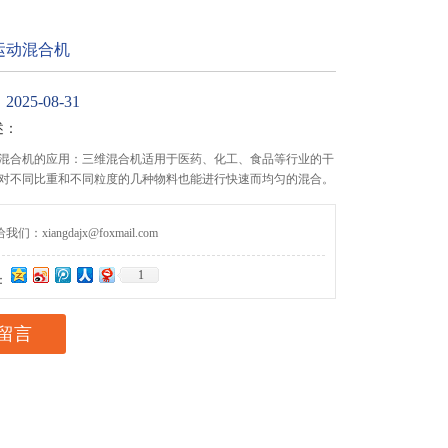
运动混合机
25-08-31
述：
混合机的应用：三维混合机适用于医药、化工、食品等行业的干
对不同比重和不同粒度的几种物料也能进行快速而均匀的混合。
们：xiangdajx@foxmail.com
1
：
留言