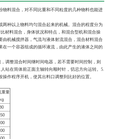
粉物料混合，对不同比重和不同粒度的几种物料也能进
或两种以上物料均匀混合起来的机械。混合的程度分为
于比材料混合，身体状况和特点，和混合型机和混合操
要由机械搅拌器，气流与液体射流混合，混合材料混合
果在一个容器组成的循环液流，由此产生的液体之间的
按钮，调整混合时间继时间电器，若不需要时间控制，则
.人站在筒体前正面主轴转向顺时针，切忌方向运转。5.
按操作程序开机，使其出料口调整到比好的位置。
机重量
kg
80
150
200
200
500