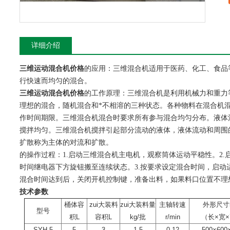
详细介绍
三维运动混合机价格
的应用：三维混合机适用于医药、化工、食品
行快速而均匀的混合。
三维运动混合机价格
的工作原理：三维混合机是利用机械力和重力
理想的混合，随机混合和*不相溶的三种状态。各种物料在混合机
作时间期限。三维混合机混合时要求所有参与混合均匀分布。液体
搅拌均匀。三维混合机搅拌引起部分流动的液体，液体流动和周围
扩散称为主体的对流和扩散。
的操作过程：1.启动三维混合机主电机，观察筒体运动平稳性。2
时间继电器下方旋钮搬至连续状态。3.按要求设定混合时间，启动运
混合时间达到后，关闭开机控制键，准备出料，如果料口位置不理
技术参数
桶体容
zui大装料
zui大装料量
主轴转速
外形尺寸
型号
积L
容积L
kg/批
r/min
（长×宽
SYH-5
5
3
1.5
0-12
500×600