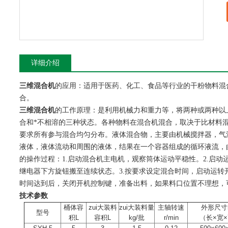
详细介绍
三维混合机
的应用：适用于医药、化工、食品等行业的干粉物料混
合。
三维混合机
的工作原理：是利用机械力和重力等，将两种或两种以
合和*不相溶的三种状态。各种物料在混合机混合，取决于比材料
要求所有参与混合均匀分布。液体混合物，主要由机械搅拌器，气
液体，液体流动和周围的液体，结果在一个容器组成的循环液流，
的操作过程：1.启动混合机主电机，观察筒体运动平稳性。2.启
继电器下方旋钮搬至连续状态。3.按要求设定混合时间，启动运转开
时间达到后，关闭开机控制键，准备出料，如果料口位置不理想，
技术参数
桶体容
zui大装料
zui大装料量
主轴转速
外形尺寸
型号
积L
容积L
kg/批
r/min
（长×宽