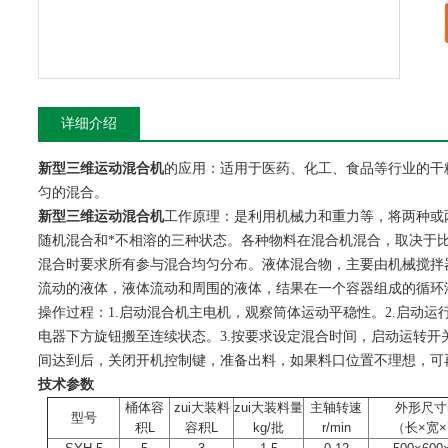
详细介绍
新型三维运动混合机
的应用：适用于医药、化工、食品等行业的干
匀的混合。
新型三维运动混合机
工作原理：是利用机械力和重力等，将两种或
随机混合和*不相溶的三种状态。各种物料在混合机混合，取决于
混合时要求所有参与混合均匀分布。液体混合物，主要由机械搅拌
流动的液体，液体流动和周围的液体，结果在一个容器组成的循环
操作过程：1.启动混合机主电机，观察筒体运动平稳性。2.启动
电器下方旋钮搬至连续状态。3.按要求设定混合时间，启动运转开关
间达到后，关闭开机控制键，准备出料，如果料口位置不理想，可
技术参数
桶体容
zui大装料
zui大装料量
主轴转速
外形尺寸
型号
积L
容积L
kg/批
r/min
（长×宽