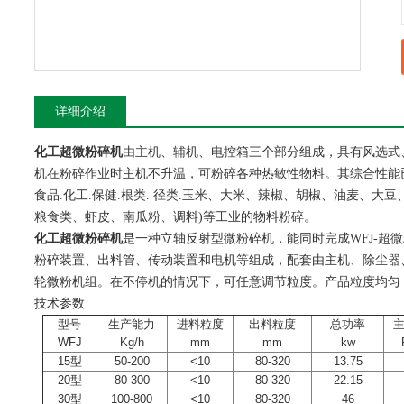
详细介绍
化工超微粉碎机
由主机、辅机、电控箱三个部分组成，具有风选式
机在粉碎作业时主机不升温，可粉碎各种热敏性物料。其综合性能已
食品.化工.保健.根类. 径类.玉米、大米、辣椒、胡椒、油麦、大
粮食类、虾皮、南瓜粉、调料)等工业的物料粉碎。
化工超微粉碎机
是一种立轴反射型微粉碎机，能同时完成WFJ-超
粉碎装置、出料管、传动装置和电机等组成，配套由主机、除尘器
轮微粉机组。在不停机的情况下，可任意调节粒度。产品粒度均匀，细
技术参数
型号
生产能力
进料粒度
出料粒度
总功率
WFJ
Kg/h
mm
mm
kw
15型
50-200
<10
80-320
13.75
20型
80-300
<10
80-320
22.15
30型
100-800
<10
80-320
46