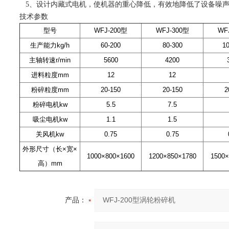
5、设计内藏式电机，使机器的重心降低，有效地降低了设备噪
技术参数
型号
WFJ-200型
WFJ-300型
WF
生产能力kg/h
60-200
80-300
1
主轴转速r/min
5600
4200
进料粒度mm
12
12
粉碎粒度mm
20-150
20-150
2
粉碎电机kw
5.5
7.5
吸尘电机kw
1.1
1.5
关风机kw
0.75
0.75
外形尺寸（长×宽×
1000×800×1600
1200×850×1780
1500×
高）mm
产品：