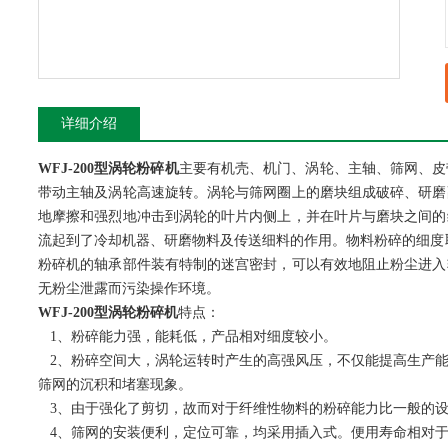
详细介绍
WFJ-200型涡轮粉碎机
主要有机壳、机门、涡轮、主轴、筛网、皮
带动主轴及涡轮高速旋转。涡轮与筛网圈上的磨块组成破碎、研磨
地摩擦和强烈地冲击到涡轮的叶片内侧上，并在叶片与磨块之间的
流起到了冷却机器、研磨物料及传送细料的作用。物料粉碎的细度
粉碎机的轴承部件装有特制的迷宫密封，可以有效地阻止粉尘进入
无粉尘泄露而污染操作环境。
WFJ-200型涡轮粉碎机
特点：
1、粉碎能力强，能耗低，产品相对细度较小。
2、粉碎空间大，涡轮运转时产生的高强风压，不仅能提高生产能
筛网的沉积和堵塞现象。
3、由于强化了剪切，故而对于纤维性物料的粉碎能力比一般的
4、筛网的安装便利，定位可靠，均采用插入式。便用寿命相对于