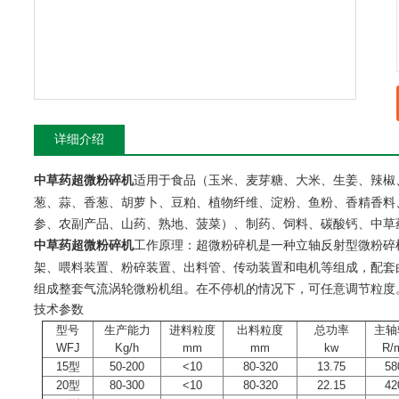
详细介绍
适用于食品（玉米、麦芽糖、大米、生姜、辣椒
中草药超微粉碎机
葱、蒜、香葱、胡萝卜、豆粕、植物纤维、淀粉、鱼粉、香精香料
参、农副产品、山药、熟地、菠菜）、制药、饲料、碳酸钙、中草
工作原理：超微粉碎机是一种立轴反射型微粉碎
中草药超微粉碎机
架、喂料装置、粉碎装置、出料管、传动装置和电机等组成，配套
组成整套气流涡轮微粉机组。在不停机的情况下，可任意调节粒度。
技术参数
型号
生产能力
进料粒度
出料粒度
总功率
主轴
WFJ
Kg/h
mm
mm
kw
R/
15型
50-200
<10
80-320
13.75
58
20型
80-300
<10
80-320
22.15
42