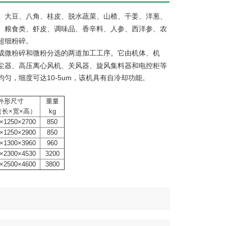
、大豆、八角、桂皮、脱水蔬菜、山楂、干姜、洋葱、
、粮食类、虾皮、调味品、香辛料、人参、西洋参、农
超细粉碎。
成微粉碎和微粉分选的两道加工工序。它由机体、机
尘器、高压离心风机、关风器、旋风集料器和电控柜等
匀，细度可达10-5um，该机具有自冷却功能。
外形尺寸
重量
（长×宽×高）
kg
×1250×2700
850
×1250×2900
850
×1300×3960
960
×2300×4530
3200
×2500×4600
3800