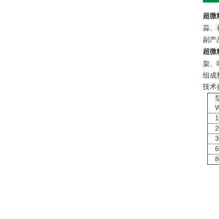
超微
蒜、
副产
超微
架、
组成
技术