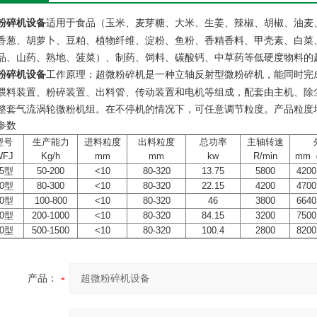
适用于食品（玉米、麦芽糖、大米、生姜、辣椒、胡椒、油麦
粉碎机设备
香葱、胡萝卜、豆粕、植物纤维、淀粉、鱼粉、香精香料、甲壳素、白菜
品、山药、熟地、菠菜）、制药、饲料、碳酸钙、中草药等低硬度物料的
工作原理：超微粉碎机是一种立轴反射型微粉碎机，能同时完
粉碎机设备
喂料装置、粉碎装置、出料管、传动装置和电机等组成，配套由主机、除
整套气流涡轮微粉机组。在不停机的情况下，可任意调节粒度。产品粒度均
参数
型号
生产能力
进料粒度
出料粒度
总功率
主轴转速
WFJ
Kg/h
mm
mm
kw
R/min
mm
15型
50-200
<10
80-320
13.75
5800
4200
20型
80-300
<10
80-320
22.15
4200
4700
30型
100-800
<10
80-320
46
3800
6640
60型
200-1000
<10
80-320
84.15
3200
7500
80型
500-1500
<10
80-320
100.4
2800
8200
产品：