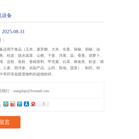
机设备
25-08-31
述：
备适用于食品（玉米、麦芽糖、大米、生姜、辣椒、胡椒、油
角、桂皮、脱水蔬菜、山楂、干姜、洋葱、蒜、香葱、胡萝卜、
维、淀粉、鱼粉、香精香料、甲壳素、白菜、粮食类、虾皮、调
、人参、西洋参、农副产品、山药、熟地、菠菜）、制药、饲
中草药等低硬度物料的超细粉碎。
们：xiangdajx@foxmail.com
1
：
留言