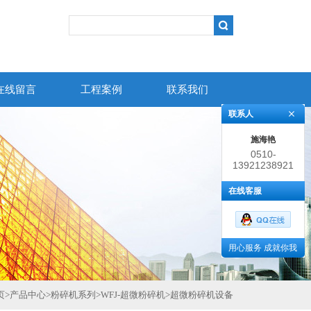
在线留言
工程案例
联系我们
联系人
施海艳
0510-
13921238921
86383852
在线客服
用心服务 成就你我
页
>
产品中心
>
粉碎机系列
>
WFJ-超微粉碎机
>
超微粉碎机设备