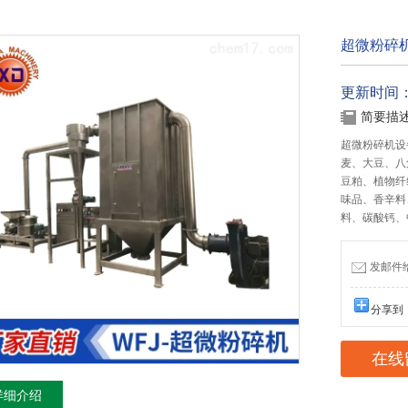
超微粉碎
更新时间：20
简要描
超微粉碎机设
麦、大豆、八
豆粕、植物纤
味品、香辛料
料、碳酸钙、
发邮件给我
分享到
在线
详细介绍