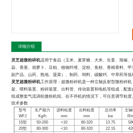
详细介绍
适用于食品（玉米、麦芽糖、大米、生姜、辣椒、
灵芝超微粉碎机
蒜、香葱、胡萝卜、豆粕、植物纤维、淀粉、鱼粉、香精香料、甲
副产品、山药、熟地、菠菜）、制药、饲料、碳酸钙、中草药等低
工作原理：超微粉碎机是一种立轴反射型微粉碎机
灵芝超微粉碎机
架、喂料装置、粉碎装置、出料管、传动装置和电机等组成，配套
组成整套气流涡轮微粉机组。在不停机的情况下，可任意调节粒度。
技术参数
型号
生产能力
进料粒度
出料粒度
总功率
主轴
WFJ
Kg/h
mm
mm
kw
R/
15型
50-200
<10
80-320
13.75
58
20型
80-300
<10
80-320
22.15
42