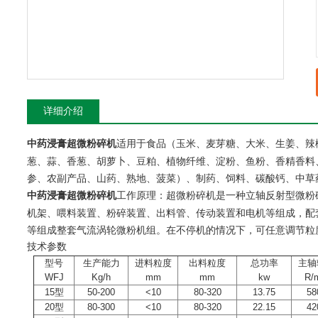
详细介绍
适用于食品（玉米、麦芽糖、大米、生姜、辣
中药浸膏超微粉碎机
葱、蒜、香葱、胡萝卜、豆粕、植物纤维、淀粉、鱼粉、香精香料
参、农副产品、山药、熟地、菠菜）、制药、饲料、碳酸钙、中草
工作原理：超微粉碎机是一种立轴反射型微粉
中药浸膏超微粉碎机
机架、喂料装置、粉碎装置、出料管、传动装置和电机等组成，配
等组成整套气流涡轮微粉机组。在不停机的情况下，可任意调节粒度
技术参数
型号
生产能力
进料粒度
出料粒度
总功率
主轴
WFJ
Kg/h
mm
mm
kw
R/
15型
50-200
<10
80-320
13.75
58
20型
80-300
<10
80-320
22.15
42