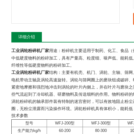
详细介绍
用途：粉碎机主要适用于制药、化工、食品（
工业涡轮粉碎机厂家
中低硬度物料的粉碎加工，具有产量高、粒度细、噪声低、能耗低
纤维性等低硬度物料的粉碎加工。
结构：主要有机壳、机门、涡轮、主轴、筛网
工业涡轮粉碎机厂家
电机带动主轴及涡轮高速旋转。涡轮与筛网圈上的磨块组成破碎、
紧密地摩擦和强烈地冲击到涡轮的叶片内侧上，并在叶片与磨块之
些气流起到了冷却机器、研磨物料及传送细料的作用。物料粉碎的
涡轮粉碎机的轴承部件装有特制的迷宫密封，可以有效地阻止粉尘
圈，无粉尘泄露而污染操作环境。涡轮粉碎机具有体积小，能耗低
技术参数
型号
WFJ-200型
WFJ-300型
WF
生产能力kg/h
60-200
80-300
1