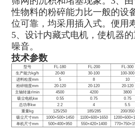
筛网的沉积和堵塞现象。3、
性物料的粉碎能力比一般的设
位可靠，均采用插入式。便用
5、设计内藏式电机，使机器
噪音。
技术参数
型号
FL-180
FL-200
FL-300
生产能力kg/h
20-80
30-100
100-300
进料粒度mm
5
8
10
粉碎细度mm
20-120
20-120
20-120
主轴转速r/min
4500
4200
3800
吸尘电机kw
0.55
0.75
0.75
总功率kw
2.2
4
5.5
重量kg
125/250
185/285
200/350
吸尘尺寸mm
1000×500×1450
1100×600×1650
1200×600×
单机尺寸mm
500×400×950
550×420×1400
770×750×1