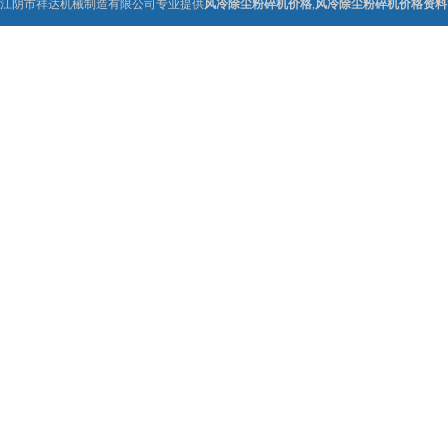
江阴市祥达机械制造有限公司专业提供
风冷除尘粉碎机价格
,
风冷除尘粉碎机价格资料