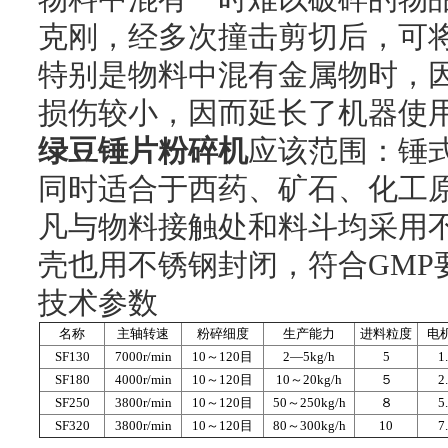
克刚，经多次撞击剪切后，可
特别是物料中混有金属物时，
损伤较小，因而延长了机器使
绿豆锤片粉碎机
应该范围：锤
同时适合于西药、矿石、化工
凡与物料接触处和料斗均采用不
壳也用不锈钢封闭，符合GMP
技术参数
名称
主轴转速
粉碎细度
生产能力
进料粒度
电机
SF130
7000r/min
10～120目
2—5kg/h
5
1
SF180
4000r/min
10～120目
10～20kg/h
５
2
SF250
3800r/min
10～120目
50～250kg/h
８
5
SF320
3800r/min
10～120目
80～300kg/h
10
7