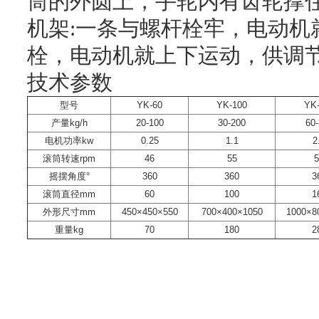
筒的外圆上，手轮内有齿轮撑
机架:一条与螺杆栓牢，电动机
栓，电动机就上下运动，供调
技术参数
型号
YK-60
YK-100
YK-
产量kg/h
20-100
30-200
60-
电机功率kw
0.25
1.1
2
滚筒转速rpm
46
55
5
摇摆角度°
360
360
3
滚筒直径mm
60
100
1
外形尺寸mm
450×450×550
700×400×1050
1000×8
重量kg
70
180
2