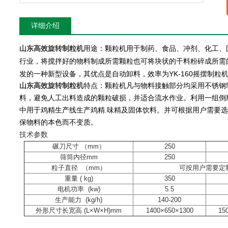
详细介绍
山东高效旋转制粒机
用途：颗粒机用于制药、食品、冲剂、化工、
行业，将搅拌好的物料制成所需颗粒也可将块状的干料粉碎成所需
发的一种新型设备，其优点是自动卸料，效率为YK-160摇摆制粒
山东高效旋转制粒机
特点：颗粒机凡与物料接触部分均采用不锈钢
料，避免人工出料造成的颗粒破损，并适合流水作业。利用一组倒
中用于鸡精生产线生产鸡精.味精及固体饮料。
并可根据用户需要选
保物料的本色而不变质。
技术参数
碾刀尺寸 （mm）
250
筛筒内径mm
250
粒子直径 （mm）
可按用户需要定
重量 ( kg)
350
电机功率 (kw)
5.5
生产能力 (kg/h)
140-200
外形尺寸长宽高 (L×W×H)mm
1400×650×1300
15