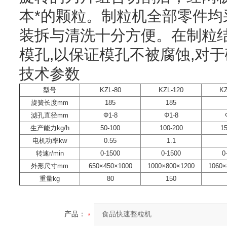
本*的颗粒。制粒机全部零件
装拆与清洗十分方便。在制粒结
模孔,以保证模孔不被腐蚀,对
技术参数
型号
KZL-80
KZL-120
KZ
旋簧长度mm
185
185
滤孔直径mm
Φ1-8
Φ1-8
生产能力kg/h
50-100
100-200
15
电机功率kw
0.55
1.1
转速r/min
0-1500
0-1500
0
外形尺寸mm
650×450×1000
1000×800×1200
1060×
重量kg
80
150
产品：