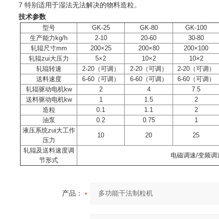
7 特别适用于湿法无法解决的物料造粒。
技术参数
型号
GK-25
GK-80
GK-100
生产能力kg/h
2-10
20-60
30-80
轧辊尺寸mm
200×25
200×80
200×100
轧辊zui大压力
5×2
10×2
10×2
轧辊转速
2-20（可调）
2-20（可调）
2-20（可调）
送料速度
6-60（可调）
6-60（可调）
6-60（可调）
轧辊驱动电机kw
2
4
7.5
送料驱动电机kw
1
1.5
2
造粒
0.1
1.1
2
油泵
0.2
0.75
1
液压系统zui大工作
10
20
25
压力
轧辊及送料速度调
电磁调速/变频调
节形式
产品：