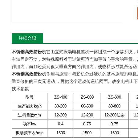
详细介绍
不锈钢高效筛粉机
它由立式振动电机整机一体组成一个振荡系统，
主轴固定不动，对特殊原料难于过筛可适当加重偏心重块的重量。
作用力，而且还受到很大垂直方向的作用力，使物料形成复合运动
不锈钢高效筛粉机
作用与原理：筛粉机分过滤机的基本原理系电机
垂直倾斜的三次元运动 ，再把这个运动传递给网面。改变电机上
技术参数
型号
ZS-400
ZS-600
ZS-800
生产能力kg/h
30-200
60-500
80-800
1
过筛目数mm
12-200
12-200
12-200任选
1
功率kw
0.4
0.75
0.75
振动频率次/min
1500
1500
1500