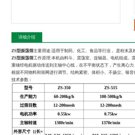
详细介绍
ZS型振荡筛
主要用途:适用于制药、化工、食品等行业， 是粉末
ZS型振荡筛
工作原理:本机由料斗、震荡室、连轴器、电机组成。
重锤经电机驱动传送到主轴中心线，在不平衡状态下，产生离心力
根据不同物料和筛网进行调节。结构紧密、体积小、不扬尘、噪音
技术参数：
型号
ZS-350
ZS-515
生产能力
60-200kg/h
100-500kg/h
过筛目数
12-200mesh
12-200mesh
电机功率
0.55kw
0.75kw
主轴转速
1380r/min
1370r/min
外形尺寸（(长×