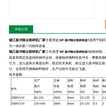
详细介绍
镇江脉冲除尘粉碎机厂家
主要用途;
适用于制药
WF-脉冲除尘粉碎机组?
为一体的新一代粉碎设备。
镇江脉冲除尘粉碎机厂家
工作原理:
由粉碎机，
WF-脉冲除尘粉碎机组?
齿盘和固定齿盘间的相对运动，使被粉碎物料经齿冲击，摩擦及物
引力，进入旋风分离器出料，然后经关风机，粉尘进入脉冲除尘箱
计，全部用不锈钢材料制作，生产过程中无粉尘飞扬。
技术参数:
生产
主轴
进料
粉碎
粉碎
吸
能力
转速
粒度
细度
电机
电
型号
(kg/h)
(r/min)
(mm)
(目)
(kw)
(k
20BIV,V,VI
60-150
4500
6mm
20-120
4
2.
30BIV,V,VI
100-400
3800
6mm
20-120
5.5
3