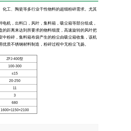
、化工、陶瓷等多行业干性物料的超细粉碎需求。尤其
碎电机，出料口，风叶，集料箱，吸尘箱等部分组成，
盘的距离来达到所要求的物料细度，高速旋转的风叶把
室中粉碎，集料箱布袋产生的粉尘由吸尘箱收集，该机
部用优质不锈钢材料制造，粉碎过程中无粉尘飞扬。
ZFJ-400型
100-300
≤15
20-250
11
3
680
1600×1150×2100