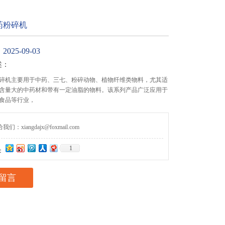
药粉碎机
25-09-03
述：
碎机主要用于中药、三七、粉碎动物、植物纤维类物料，尤其适
含量大的中药材和带有一定油脂的物料。该系列产品广泛应用于
食品等行业，
们：xiangdajx@foxmail.com
1
：
留言