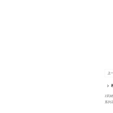
上
Z药
系列