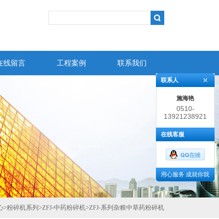
在线留言
工程案例
联系我们
联系人
施海艳
0510-
13921238921
86383852
在线客服
用心服务 成就你我
心
>
粉碎机系列
>
ZFJ-中药粉碎机
>
ZFJ-系列杂粮中草药粉碎机