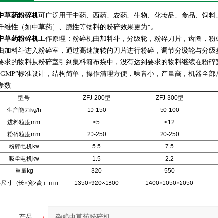
中草药粉碎机
可广泛用于中药、西药、农药、生物、化妆品、食品、饲料
纤维性（如中草药）、脆性等物料的粉碎效果更为*。
中草药粉碎机
工作原理：粉碎机由加料斗，分级轮，粉碎刀片，齿圈，粉
由加料斗进入粉碎室，通过高速旋转的刀片进行粉碎，调节分级轮与分级
要求的物料从粉碎室引到集料箱布袋中，没有达到要求的物料继续在粉碎
“GMP”标准设计，结构简单，操作清理方便，噪音小，产量高，机器全
参数
型号
ZFJ-200型
ZFJ-300型
生产能力kg/h
10-150
50-100
进料粒度mm
≤5
≤12
粉碎粒度mm
20-250
20-250
粉碎电机kw
5.5
7.5
吸尘电机kw
1.5
2.2
重量kg
320
550
形尺寸（长×宽×高）mm
1350×920×1800
1400×1050×2050
产品：