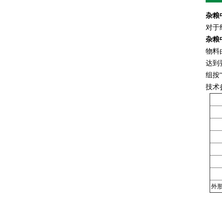
杂粮
对于
杂粮
物料
达到
组按
技术
外