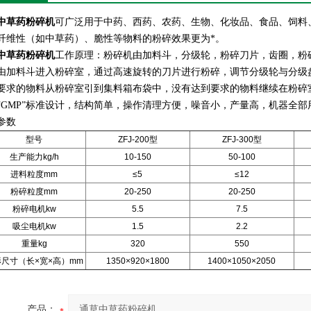
中草药粉碎机
可广泛用于中药、西药、农药、生物、化妆品、食品、饲料
纤维性（如中草药）、脆性等物料的粉碎效果更为*。
中草药粉碎机
工作原理：粉碎机由加料斗，分级轮，粉碎刀片，齿圈，粉
由加料斗进入粉碎室，通过高速旋转的刀片进行粉碎，调节分级轮与分级
要求的物料从粉碎室引到集料箱布袋中，没有达到要求的物料继续在粉碎
“GMP”标准设计，结构简单，操作清理方便，噪音小，产量高，机器全
参数
型号
ZFJ-200型
ZFJ-300型
生产能力kg/h
10-150
50-100
进料粒度mm
≤5
≤12
粉碎粒度mm
20-250
20-250
粉碎电机kw
5.5
7.5
吸尘电机kw
1.5
2.2
重量kg
320
550
形尺寸（长×宽×高）mm
1350×920×1800
1400×1050×2050
产品：