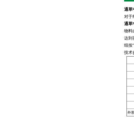
通草
对于
通草
物料
达到
组按
技术
外