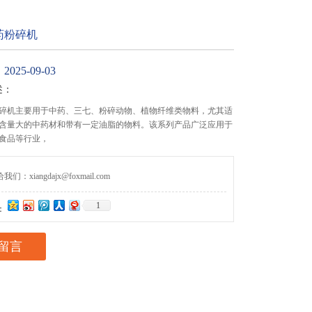
药粉碎机
25-09-03
述：
碎机主要用于中药、三七、粉碎动物、植物纤维类物料，尤其适
含量大的中药材和带有一定油脂的物料。该系列产品广泛应用于
食品等行业，
们：xiangdajx@foxmail.com
1
：
留言