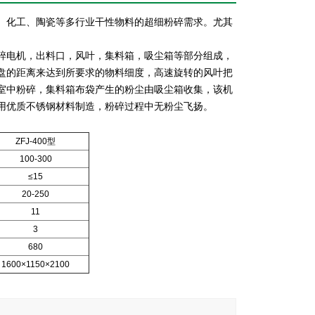
、化工、陶瓷等多行业干性物料的超细粉碎需求。尤其
碎电机，出料口，风叶，集料箱，吸尘箱等部分组成，
盘的距离来达到所要求的物料细度，高速旋转的风叶把
室中粉碎，集料箱布袋产生的粉尘由吸尘箱收集，该机
部用优质不锈钢材料制造，粉碎过程中无粉尘飞扬。
ZFJ-400型
100-300
≤15
20-250
11
3
680
1600×1150×2100