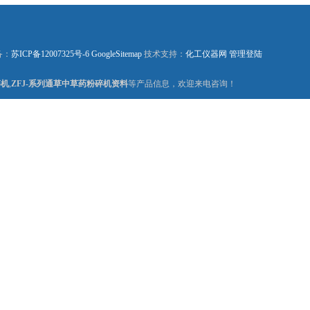
备：
苏ICP备12007325号-6
GoogleSitemap
技术支持：
化工仪器网
管理登陆
碎机
,
ZFJ-系列通草中草药粉碎机资料
等产品信息，欢迎来电咨询！