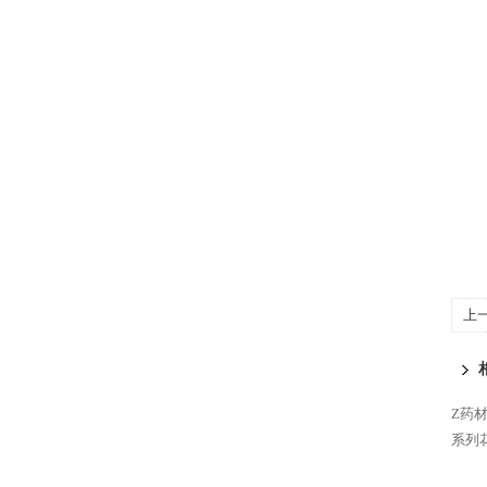
上
Z药
系列