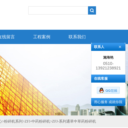
在线留言
工程案例
联系我们
联系人
施海艳
0510-
13921238921
86383852
在线客服
用心服务 成就你我
心
>
粉碎机系列
>
ZFJ-中药粉碎机
>
ZFJ-系列通草中草药粉碎机