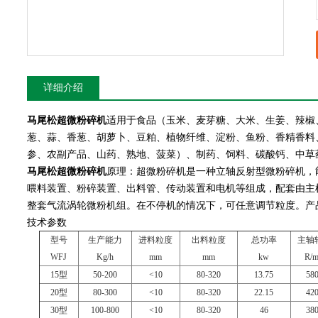
详细介绍
马尾松超微粉碎机
适用于食品（玉米、麦芽糖、大米、生姜、辣椒
葱、蒜、香葱、胡萝卜、豆粕、植物纤维、淀粉、鱼粉、香精香料
参、农副产品、山药、熟地、菠菜）、制药、饲料、碳酸钙、中草
马尾松超微粉碎机
原理：超微粉碎机是一种立轴反射型微粉碎机，
喂料装置、粉碎装置、出料管、传动装置和电机等组成，配套由主
整套气流涡轮微粉机组。在不停机的情况下，可任意调节粒度。产品
技术参数
型号
生产能力
进料粒度
出料粒度
总功率
主轴
WFJ
Kg/h
mm
mm
kw
R/m
15型
50-200
<10
80-320
13.75
58
20型
80-300
<10
80-320
22.15
42
30型
100-800
<10
80-320
46
38