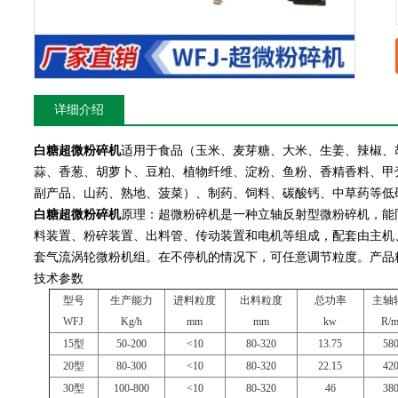
详细介绍
白糖超微粉碎机
适用于食品（玉米、麦芽糖、大米、生姜、辣椒、
蒜、香葱、胡萝卜、豆粕、植物纤维、淀粉、鱼粉、香精香料、甲
副产品、山药、熟地、菠菜）、制药、饲料、碳酸钙、中草药等低
白糖超微粉碎机
原理：超微粉碎机是一种立轴反射型微粉碎机，能
料装置、粉碎装置、出料管、传动装置和电机等组成，配套由主机
套气流涡轮微粉机组。在不停机的情况下，可任意调节粒度。产品粒
技术参数
型号
生产能力
进料粒度
出料粒度
总功率
主轴
WFJ
Kg/h
mm
mm
kw
R/m
15型
50-200
<10
80-320
13.75
58
20型
80-300
<10
80-320
22.15
42
30型
100-800
<10
80-320
46
38