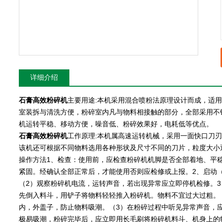
详细介绍
石膏高效粉碎机
主要用途:
本机采用混合喷粉法原理设计而成，适用
室装拆与清洗方便，粉碎室内凡与物料相接触的部分，全部采用不
机运转平稳、移动方便，噪音低、粉碎效果好，电耗低等优点。
石膏高效粉碎机
工作原理:本机属高速运转机械，采用一面快口刀
该机还可根据不同物料选用各种形状及尺寸不同的刀片，粒度大小
操作方法1、检查：使用前，应检查粉碎机机脚是否全部着地、平
紧固。经确认全部正常后，才能使用否则应检修或上报。2、启动
（2）观察粉碎机电流，运转声音，若出现异常应立即停机检修。
先倒入料斗，用铲子将物料轻轻推入粉碎机。物料不宜过大过粗。
内，外盖子，防止物料吸潮。（3）在粉碎过程中听见异常声音，
极易吸潮，粉碎完毕后，应立即用长毛刷将粉碎机料斗、机身上的