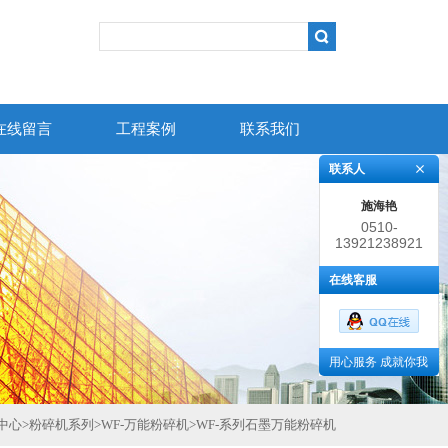
在线留言
工程案例
联系我们
联系人
施海艳
0510-
13921238921
86383852
在线客服
用心服务 成就你我
中心
>
粉碎机系列
>
WF-万能粉碎机
>
WF-系列石墨万能粉碎机