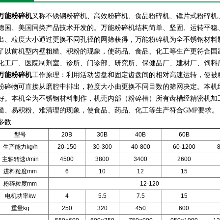
万能粉碎机
又称不锈钢粉碎机、高效粉碎机、食品粉碎机、锤片式粉碎机
德国、美国同类产品技术开发的。
万能粉碎机结构简单、坚固、运转平稳
出、粒度大小通过更换不同孔径的网筛获得，万能粉碎机为全不锈钢材料
了以前机型内壁粗糙、积粉的现象，使药品、食品、化工等生产更符合国
化工厂、医院制剂室、诊所、门诊部、研究所、保健品厂、建材厂、饲料厂
万能粉碎机
工作原理：
利用活动齿盘和固定齿盘间的相对高速运转，使被
粉碎物可直接从磨腔中排出，粒度大小由更换不同目数的筛网决定。本机
好。本机全为不锈钢材料制作，机壳内部（粉碎槽）所有齿槽经精密机加
糙、易积粉、难清理的现象，使食品、药品、化工等生产符合GMP要求。
参数
型号
20B
30B
40B
60B
生产能力kg/h
20-150
30-300
40-800
60-1200
主轴转速r/min
4500
3800
3400
2600
进料粒度mm
6
10
12
15
粉碎粒度mm
12-120
电机功率kw
4
5.5
7.5
15
重量kg
250
320
450
600