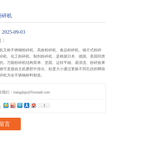
粉碎机
25-09-03
述：
机又称不锈钢粉碎机、高效粉碎机、食品粉碎机、锤片式粉碎
碎机、化工粉碎机、制剂粉碎机，是根据日本、德国、美国同类
的。万能粉碎机结构简单、坚固、运转平稳、易清冼、粉碎效果
物可直接由主机磨腔中排出、粒度大小通过更换不同孔径的网筛
碎机为全不锈钢材料制造。
们：xiangdajx@foxmail.com
1
：
留言