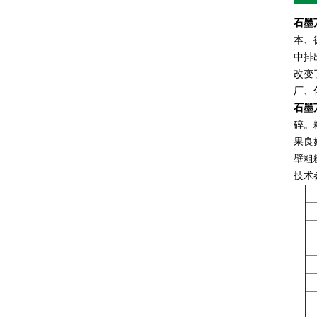
石墨
本、
中排
改变
厂、
石墨
碎。
果良
壁粗
技术