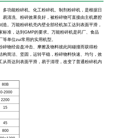
、多功能粉碎机、化工粉碎机、制剂粉碎机，是根据日
、易清冼、粉碎效果良好，被粉碎物可直接由主机磨腔
制造。万能粉碎机壳内壁全部经机加工达到表面平滑，
家标准，达到GMP的要求。万能粉碎机是药厂、食品
等单位zui常用的实用机型。
粉碎物经齿盘冲击、摩擦及物料彼此间碰撞而获得粉
结构简洁、坚固，运转平稳，粉碎物料快速、均匀，效
工从而达到表面平滑，易于清理，改变了普通粉碎机内
80B
80-2000
2200
15
45
800