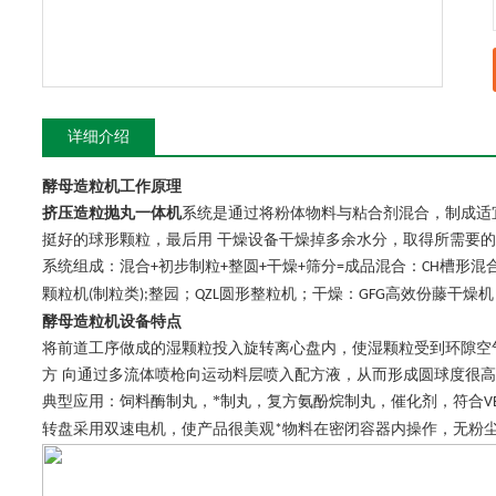
详细介绍
酵母造粒机
工作原理
挤压造粒抛丸一体机
系统是通过将粉体物料与粘合剂混合，制成适
挺好的球形颗粒，最后用 干燥设备干燥掉多余水分，取得所需要
系统组成：混合
初步制粒
整圆
干燥
筛分
成品混合：
槽形混
+
+
+
+
=
CH
颗粒机
制粒类
整园；
圆形整粒机；干燥：
高效份藤干燥机
(
);
QZL
GFG
酵母造粒机
设备特点
将前道工序做成的湿颗粒投入旋转离心盘内，使湿颗粒受到环隙空
方 向通过多流体喷枪向运动料层喷入配方液，从而形成圆球度很
典型应用：饲料酶制丸，*制丸，复方氨酚烷制丸，催化剂，符合
V
转盘采用双速电机，使产品很美观
物料在密闭容器内操作，无粉
*