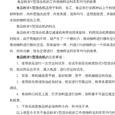
食品粉末V型混合机的工作使物料达到非常均匀的效果
食品粉末V型混合机
适用于制药、化工、食品等行业两种以上干粉状
材料制作，内外壁抛光处理，外形美观，混和均匀，适用面较宽，并能
水份的物料混合之用。
食品粉末V型混合机的特点
食品粉末V型混合机通过减速机构带动筒体旋转，利用混合机两圆柱
到组合，由于势能的不同，就产生了一个横向力，推动物料进行横向交
推动物料进行横向交流。筒体旋转一周，约使25%的物料从一个筒体流
向、径向分解，组合交替进行，使物料达到非常均匀的效果。
食品粉末V型混合机
的注意事项：
1、使用前应进行一次空运转试车，在试车前应先检查卧式V型混合
性，然后闭合总开关，通入电源，进行空运转试车。
2、安装：将机械放置平稳，装好机脚，垫平，使机械能运转自如。
3、使用前先将须加油处加好油，然后进行空载运转，检查各紧固件
调试。
4、将加料口转至上面，打开加料盖进行加料，加料量不可超过规定
机检查。
5、下班后或更换品种必须将料斗内、外冲洗干净。
以上便是今天关于食品粉末V型混合机的工作使物料达到非常均匀的