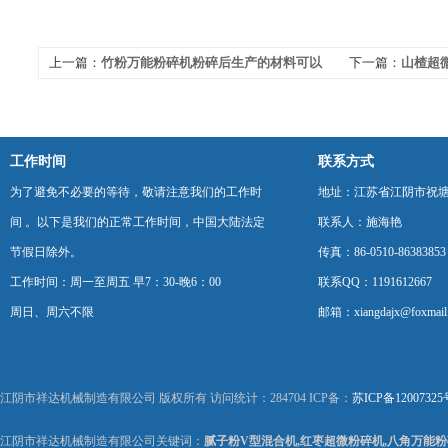
上一篇：
竹粉万能粉碎机粉碎后生产的材料可以
下一篇：
山楂超
充分满足各行业不同的原料要求
的流程都集结在
工作时间
联系方式
为了避免不必要的等待，敬请注意我们的工作时
地址：江苏省江阴市祝塘
间 。以下是我们的正常工作时间，中国大陆法定
联系人：施海艳
节假日除外。
传真：86-0510-86383853
工作时间：周一至周五 早7：30-晚6：00
联系QQ：1191612667
周日、周六不限
邮箱：xiangdajx@foxmail
江阴市祥达机械制造有限公司 版权所有 访问统计：284704 ICP备：
苏ICP备12007325
江阴市祥达机械制造有限公司关键词：
腻子粉V型混合机,红枣超微粉碎机,八角万能