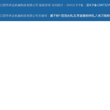
江阴市祥达机械制造有限公司 版权所有 访问统计：284322 ICP备：
苏ICP备12007325
江阴市祥达机械制造有限公司关键词：
腻子粉V型混合机,红枣超微粉碎机,八角万能