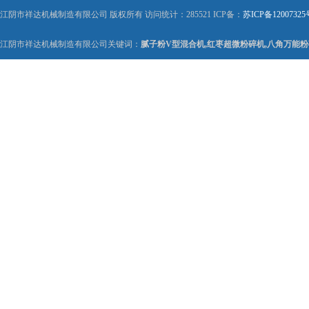
江阴市祥达机械制造有限公司 版权所有 访问统计：285521 ICP备：
苏ICP备12007325
江阴市祥达机械制造有限公司关键词：
腻子粉V型混合机,红枣超微粉碎机,八角万能