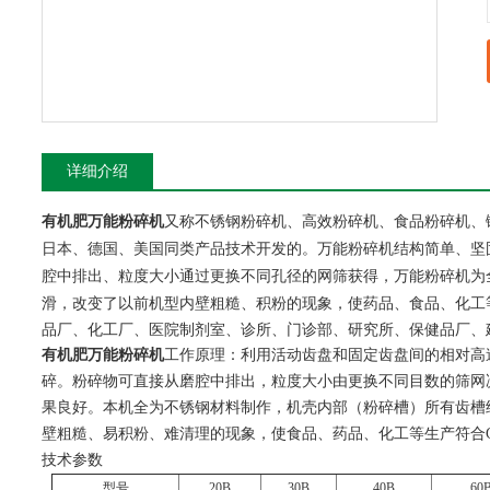
详细介绍
又称不锈钢粉碎机、高效粉碎机、食品粉碎机、
有机肥万能粉碎机
日本、德国、美国同类产品技术开发的。
结构简单、坚
万能粉碎机
腔中排出、粒度大小通过更换不同孔径的网筛获得，万能粉碎机为
滑，改变了以前机型内壁粗糙、积粉的现象，使药品、食品、化工
品厂、化工厂、医院制剂室、诊所、门诊部、研究所、保健品厂、建
有机肥万能粉碎机
工作原理：
利用活动齿盘和固定齿盘间的相对高
碎。粉碎物可直接从磨腔中排出，粒度大小由更换不同目数的筛网
果良好。本机全为不锈钢材料制作，机壳内部（粉碎槽）所有齿槽
壁粗糙、易积粉、难清理的现象，使食品、药品、化工等生产符合G
技术参数
型号
20B
30B
40B
60