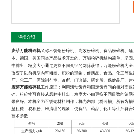
详细介绍
又称不锈钢粉碎机、高效粉碎机、食品粉碎机、锤
麦芽万能粉碎机
本、德国、美国同类产品技术开发的。
结构简单、坚固
万能粉碎机
中排出、粒度大小通过更换不同孔径的网筛获得，万能粉碎机为全
改变了以前机型内壁粗糙、积粉的现象，使药品、食品、化工等生
厂、化工厂、医院制剂室、诊所、门诊部、研究所、保健品厂、建材
麦芽万能粉碎机
工作原理：
利用活动齿盘和固定齿盘间的相对高速
碎。粉碎物可直接从磨腔中排出，粒度大小由更换不同目数的筛网
果良好。本机全为不锈钢材料制作，机壳内部（粉碎槽）所有齿槽
壁粗糙、易积粉、难清理的现象，使食品、药品、化工等生产符合G
技术参数
型号
20B
30B
40B
60
生产能力kg/h
20-150
30-300
40-800
60-1