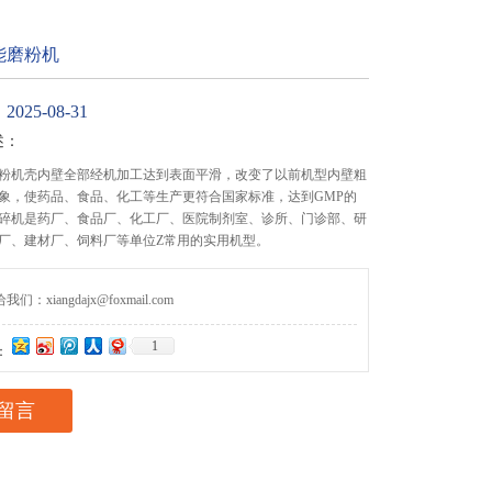
能磨粉机
25-08-31
述：
粉机壳内壁全部经机加工达到表面平滑，改变了以前机型内壁粗
象，使药品、食品、化工等生产更符合国家标准，达到GMP的
碎机是药厂、食品厂、化工厂、医院制剂室、诊所、门诊部、研
厂、建材厂、饲料厂等单位Z常用的实用机型。
们：xiangdajx@foxmail.com
1
：
留言