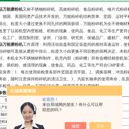
又称不锈钢粉碎机、高效粉碎机、食品粉碎机、锤片式粉碎
品万能磨粉机
、德国、美国同类产品技术开发的。
结构简单、坚固、运转平
万能粉碎机
排出、粒度大小通过更换不同孔径的网筛获得，万能粉碎机为全不锈钢材
改变了以前机型内壁粗糙、积粉的现象，使药品、食品、化工等生产更符
、化工厂、医院制剂室、诊所、门诊部、研究所、保健品厂、建材厂、饲料
品万能磨粉机
工作原理：
利用活动齿盘和固定齿盘间的相对高速运转，使
粉碎物可直接从磨腔中排出，粒度大小由更换不同目数的筛网决定。本机
好。本机全为不锈钢材料制作，机壳内部（粉碎槽）所有齿槽经精密机加
糙、易积粉、难清理的现象，使食品、药品、化工等生产符合GMP要求。
及保养：1、每次使用前检查各部件坚固是否牢固。2、调换筛网，冲洗
寿命，随时注意保持粉碎机的清洁卫生。3、为延长轴承的使用寿命，应及时
年检修一次。注意：不得粉碎金属，特坚固及高粘度物料。
参数
欢迎您！
型号
20B
30B
40B
来自局域网的朋友！有什么可以帮
生产能力kg/h
60-150
100-300
300-500
助您的吗？
轴转速r/min
4500
3800
3400
进料粒度mm
6
10
12
碎细度（目）
60-120