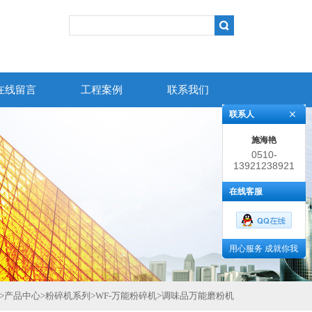
在线留言
工程案例
联系我们
联系人
施海艳
0510-
13921238921
86383852
在线客服
用心服务 成就你我
>
产品中心
>
粉碎机系列
>
WF-万能粉碎机
>
调味品万能磨粉机