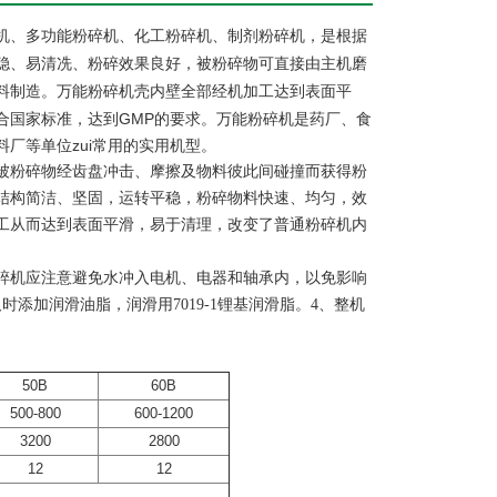
机、多功能粉碎机、化工粉碎机、制剂粉碎机，是根据
稳、易清冼、粉碎效果良好，被粉碎物可直接由主机磨
料制造。
壳内壁全部经机加工达到表面平
万能粉碎机
合国家标准，达到GMP的要求。万能粉碎机是药厂、食
厂等单位zui常用的实用机型。
被粉碎物经齿盘冲击、摩擦及物料彼此间碰撞而获得粉
结构简洁、坚固，运转平稳，粉碎物料快速、均匀，效
工从而达到表面平滑，易于清理，改变了普通粉碎机内
粉碎机应注意避免水冲入电机、电器和轴承内，以免影响
添加润滑油脂，润滑用7019-1锂基润滑脂。4、整机
50B
60B
500-800
600-1200
3200
2800
12
12