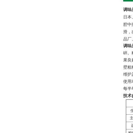
调味
日本
腔中
滑，
品厂
调味
碎。
果良
壁粗
维护
使用
每半
技术
主
粉