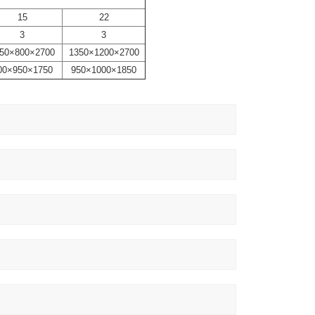
15
22
3
3
50×800×2700
1350×1200×2700
00×950×1750
950×1000×1850