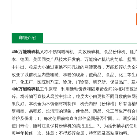
详细介绍
又称不锈钢粉碎机、高效粉碎机、食品粉碎机、锤
40b万能粉碎机
本、德国、美国同类产品技术开发的。
结构简单、坚固
万能粉碎机
中排出、粒度大小通过更换不同孔径的网筛获得，万能粉碎机为全
改变了以前机型内壁粗糙、积粉的现象，使药品、食品、化工等生
厂、化工厂、医院制剂室、诊所、门诊部、研究所、保健品厂、建材
40b万能粉碎机
工作原理：
利用活动齿盘和固定齿盘间的相对高速
碎。粉碎物可直接从磨腔中排出，粒度大小由更换不同目数的筛网
果良好。本机全为不锈钢材料制作，机壳内部（粉碎槽）所有齿槽
壁粗糙、易积粉、难清理的现象，使食品、药品、化工等生产符合G
维护及保养：1、每次使用前检查各部件坚固是否牢固。2、调换
使用寿命，随时注意保持粉碎机的清洁卫生。3、为延长轴承的使用寿
每半年检修一次。注意：不得粉碎金属，特坚固及高粘度物料。