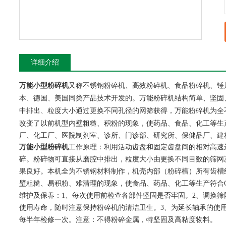
详细介绍
又称不锈钢粉碎机、高效粉碎机、食品粉碎机、锤
万能小型粉碎机
本、德国、美国同类产品技术开发的。
结构简单、坚固
万能粉碎机
中排出、粒度大小通过更换不同孔径的网筛获得，万能粉碎机为全
改变了以前机型内壁粗糙、积粉的现象，使药品、食品、化工等生
厂、化工厂、医院制剂室、诊所、门诊部、研究所、保健品厂、建材
万能小型粉碎机
工作原理：
利用活动齿盘和固定齿盘间的相对高速
碎。粉碎物可直接从磨腔中排出，粒度大小由更换不同目数的筛网
果良好。本机全为不锈钢材料制作，机壳内部（粉碎槽）所有齿槽
壁粗糙、易积粉、难清理的现象，使食品、药品、化工等生产符合G
维护及保养：1、每次使用前检查各部件坚固是否牢固。2、调换
使用寿命，随时注意保持粉碎机的清洁卫生。3、为延长轴承的使用寿
每半年检修一次。注意：不得粉碎金属，特坚固及高粘度物料。