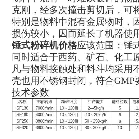
克刚，经多次撞击剪切后，可
特别是物料中混有金属物时，
损伤较小，因而延长了机器使
锤式粉碎机价格
应该范围：锤
同时适合于西药、矿石、化工
凡与物料接触处和料斗均采用不
壳也用不锈钢封闭，符合GMP
技术参数
名称
主轴转速
粉碎细度
生产能力
进料粒度
电机
SF130
7000r/min
10～120目
2—5kg/h
5
1
SF180
4000r/min
10～120目
10～20kg/h
５
2
SF250
3800r/min
10～120目
50～250kg/h
８
5
SF320
3800r/min
10～120目
80～300kg/h
10
7