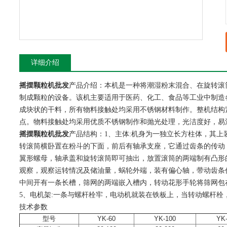
详细介绍
摇摆颗粒机批发
产品介绍：本机是一种将潮湿粉末混合、在旋转滚
制成颗粒的设备。该机主要适用于医药、化工、食品等工业中制造
成块状的干料，所有物料接触处均采用不锈钢材料制作。整机结构
点。物料接触处均采用优质不锈钢制作和抛光处理，光洁度好，易
摇摆颗粒机批发
产品结构：1、主体:机身为一独立长方柱体，其上
转滚筒横卧置在粉斗的下面，前后有轴承支座，它通过齿条的传动
翼形螺母，轴承盖和旋转滚筒即可抽出，放置滚筒的两端制有凸形
观察，观察运转情况及储油量，蜗轮外端，装有偏心轴，带动齿条
中间开有一条长槽，筛网的两端嵌入槽内，转动花形手轮将筛网包
5、电机架:一条与螺杆栓牢，电动机就装在铁板上，当转动螺杆栓
技术参数
型号
YK-60
YK-100
YK-