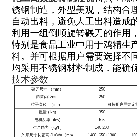
锈钢制造，外型美观，结构合
自动出料，避免人工出料造成
利用一组倒顺旋转碾刀的作用
特别是食品工业中用于鸡精生产
料。
并可根据用户需要选择不
均采用不锈钢材料制成，能确
技术参数
碾刀尺寸 （mm）
250
筛筒内径mm
250
粒子直径 （mm）
可按用户需要定
重量 ( kg)
350
电机功率 (kw)
5.5
生产能力 (kg/h)
140-200
外形尺寸长宽高 (L×W×H)mm
1400×650×1300
15