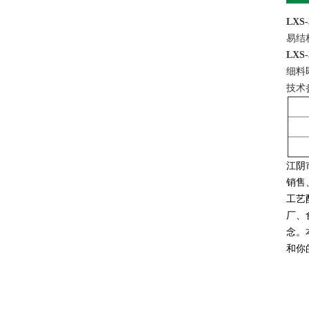
LXS
易结
LXS
细料
技术
江阴
销售
工艺
厂、
念。
和你