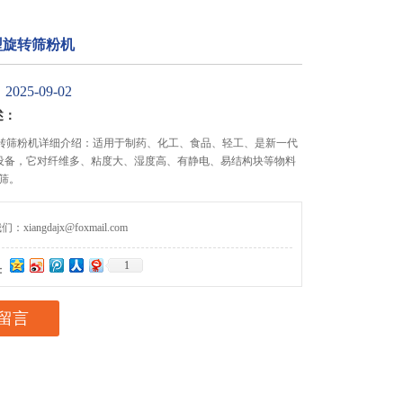
0型旋转筛粉机
25-09-02
述：
0型旋转筛粉机详细介绍：适用于制药、化工、食品、轻工、是新一代
设备，它对纤维多、粘度大、湿度高、有静电、易结构块等物料
筛。
iangdajx@foxmail.com
1
：
留言