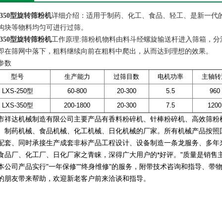
-350型旋转筛粉机
详细介绍：适用于制药、化工、食品、轻工、是新一代
构块等物料均匀可进行过筛。
-350型旋转筛粉机
工作原理:
筛粉机
物料由料斗经螺旋输送杆进入筛箱，分
即在筛网中落下，粗料继续向前在粗料中爬出，从而达到理想的效果。
参数
型号
生产能力
过筛目数
电机功率
主轴转
LXS-250型
60-800
20-300
5.5
960
LXS-350型
200-1800
20-300
7.5
1200
市祥达机械制造有限公司主要产品有香料粉碎机、针棒粉碎机、高效筛粉
、制药机械、食品机械、化工机械、日化机械的厂家。所有机械产品按照国
配套、同时承接生产成套非标产品工程设计、设备制造一条龙服务、多年
食品厂、化工厂、日化厂家之青睐，深得广大用户的*好评。"质量是销售主
本公司产品实行"一年保修""终身维修"的服务，附带技术咨询和指导、
的朋友带来帮助，欢迎新老客户前来洽谈和指导。