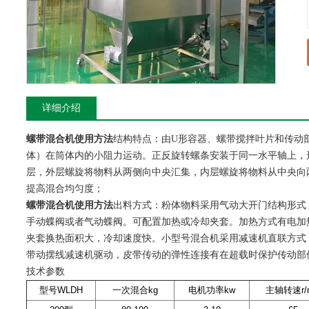
详细介绍
螺带混合机使用方法
结构特点：由U形容器、螺带搅拌叶片和传动
体）在筒体内的小阻力运动。正反旋转螺条安装于同一水平轴上，
层，外层螺旋将物料从两侧向中央汇集，内层螺旋将物料从中央向
提高混合均匀度；
螺带混合机使用方法
出料方式：粉体物料采用气动大开门结构形式
手动蝶阀或者气动蝶阀。可配置加热或冷却夹套。加热方式有电加
夹套换热面积大，冷却速度快。小型号混合机采用减速机直联方式
带动摆线减速机驱动，皮带传动的弹性连接有在超载时保护传动部
技术参数
型号WLDH
一次混合kg
电机功率kw
主轴转速r/m