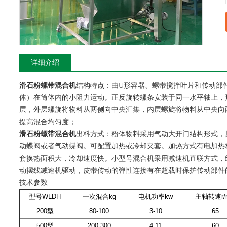
详细介绍
滑石粉螺带混合机
结构特点：由U形容器、螺带搅拌叶片和传动部
体）在筒体内的小阻力运动。正反旋转螺条安装于同一水平轴上，
层，外层螺旋将物料从两侧向中央汇集，内层螺旋将物料从中央向
提高混合均匀度；
滑石粉螺带混合机
出料方式：粉体物料采用气动大开门结构形式，
动蝶阀或者气动蝶阀。可配置加热或冷却夹套。加热方式有电加热
套换热面积大，冷却速度快。小型号混合机采用减速机直联方式，
动摆线减速机驱动，皮带传动的弹性连接有在超载时保护传动部件
技术参数
型号WLDH
一次混合kg
电机功率kw
主轴转速r/m
200型
80-100
3-10
65
500型
200-300
4-11
60