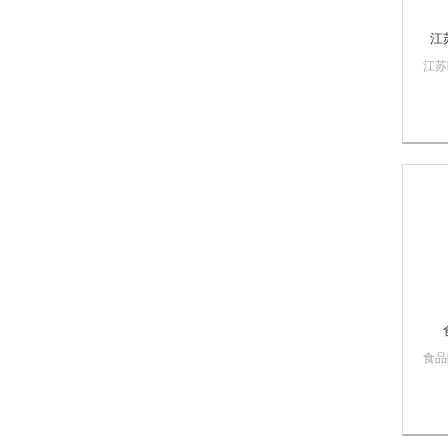
江
江苏
于制
建筑
材、
包括
碎，
微粉
备，
食品
药、
等行
粉碎
塑料