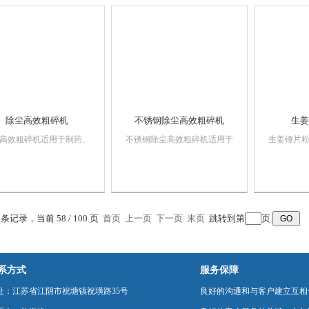
粉碎机也能作为微粉碎加
岩片粉碎机也能作为微粉碎加
岩片粉碎
道工序的配套设备，噪音
工前道工序的配套设备，噪音
工前道工
皮带轮设有保护...
低，皮带轮设有保护...
低，皮带轮设
除尘高效粗碎机
不锈钢除尘高效粗碎机
生姜
高效粗碎机适用于制药、
不锈钢除尘高效粗碎机适用于
生姜锤片
、冶金、食品、建筑等行
制药、化工、冶金、食品、建
化工、食
对坚硬、中药材、难粉碎
筑等行业。对坚硬、中药材、
盐、大米
料进行加工，包括对塑
难粉碎的物料进行加工，包括
麦、面粉
钢丝等进行粉碎，复合岩
对塑料，钢丝等进行粉碎，复
豆、绿豆
碎机也能作为微粉碎加工
合岩片粉碎机也能作为微粉碎
料、甜味
2 条记录，当前 58 / 100 页
首页
上一页
下一页
末页
跳转到第
页
工序的配套设备，噪音
加工前道工序的配套设备，噪
片、碎面
皮带轮设有保护罩，...
音低，皮带轮设有保...
粉、咖啡、
系方式
服务保障
址：江苏省江阴市祝塘镇祝璜路35号
良好的沟通和与客户建立互相