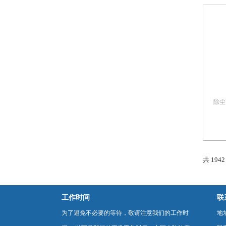
岩片
工前
低，
除尘
化工
业。
的物
料，
片粉
共 194
前道
低，
工作时间
联
为了避免不必要的等待，敬请注意我们的工作时
地