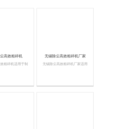
尘高效粗碎机
无锡除尘高效粗碎机厂家
高效粗碎机适用于制
无锡除尘高效粗碎机厂家适用
、冶金、食品、建筑
于制药、化工、冶金、食品、
对坚硬、中药材、难
建筑等行业。对坚硬、中药
料进行加工，包括对
材、难粉碎的物料进行加工，
丝等进行粉碎，复合
包括对塑料，钢丝等进行粉
机也能作为微粉碎加
碎，复合岩片粉碎机也能作为
序的配套设备，噪音
微粉碎加工前道工序的配套设
有保护...
备，噪音低，皮带轮设有...