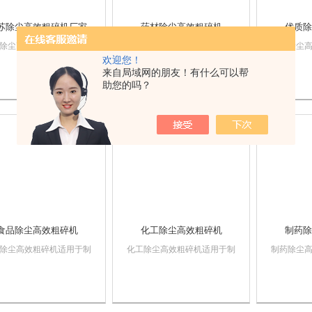
苏除尘高效粗碎机厂家
药材除尘高效粗碎机
优质除
除尘高效粗碎机厂家适用
药材除尘高效粗碎机适用于制
优质除尘
欢迎您！
药、化工、冶金、食品、
药、化工、冶金、食品、建筑
药、化工
来自局域网的朋友！有什么可以帮
等行业。对坚硬、中药
等行业。对坚硬、中药材、难
等行业。
助您的吗？
难粉碎的物料进行加工，
粉碎的物料进行加工，包括对
粉碎的物
对塑料，钢丝等进行粉
塑料，钢丝等进行粉碎，复合
塑料，钢
复合岩片粉碎机也能作为
岩片粉碎机也能作为微粉碎加
岩片粉碎
碎加工前道工序的配套设
工前道工序的配套设备，噪音
工前道工
噪音低，皮带轮设有...
低，皮带轮设有保护...
低，皮带轮设
食品除尘高效粗碎机
化工除尘高效粗碎机
制药除
除尘高效粗碎机适用于制
化工除尘高效粗碎机适用于制
制药除尘
化工、冶金、食品、建筑
药、化工、冶金、食品、建筑
药、化工
业。对坚硬、中药材、难
等行业。对坚硬、中药材、难
等行业。
的物料进行加工，包括对
粉碎的物料进行加工，包括对
粉碎的物
，钢丝等进行粉碎，复合
塑料，钢丝等进行粉碎，复合
塑料，钢