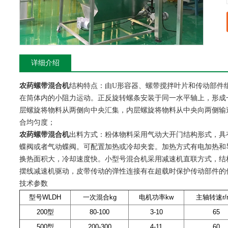
详细介绍
农药螺带混合机
结构特点：由U形容器、螺带搅拌叶片和传动部件
在筒体内的小阻力运动。正反旋转螺条安装于同一水平轴上，形成
层螺旋将物料从两侧向中央汇集，内层螺旋将物料从中央向两侧输
合均匀度；
农药螺带混合机
出料方式：粉体物料采用气动大开门结构形式，具
蝶阀或者气动蝶阀。可配置加热或冷却夹套。加热方式有电加热和
换热面积大，冷却速度快。小型号混合机采用减速机直联方式，结
摆线减速机驱动，皮带传动的弹性连接有在超载时保护传动部件的
技术参数
型号WLDH
一次混合kg
电机功率kw
主轴转速r/m
200型
80-100
3-10
65
500型
200-300
4-11
60